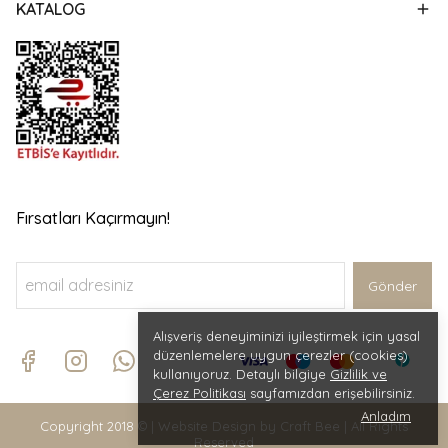
KATALOG
Fırsatları Kaçırmayın!
Gönder
Alışveriş deneyiminizi iyileştirmek için yasal
düzenlemelere uygun çerezler (cookies)
kullanıyoruz. Detaylı bilgiye
Gizlilik ve
Çerez Politikası
sayfamızdan erişebilirsiniz.
Anladım
Copyright 2018 © | Website Design by Craft Bee | All Rights
Reserved