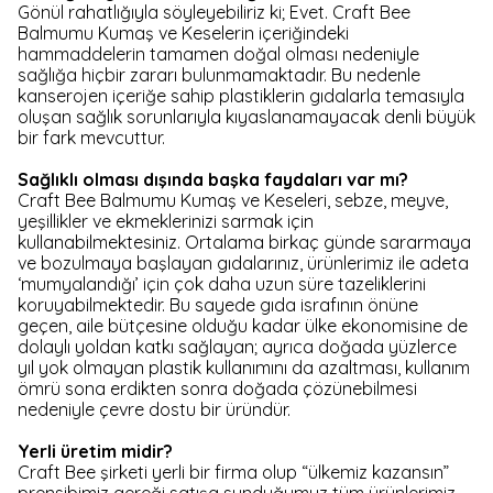
Gönül rahatlığıyla söyleyebiliriz ki; Evet. Craft Bee
Balmumu Kumaş ve Keselerin içeriğindeki
hammaddelerin tamamen doğal olması nedeniyle
sağlığa hiçbir zararı bulunmamaktadır. Bu nedenle
kanserojen içeriğe sahip plastiklerin gıdalarla temasıyla
oluşan sağlık sorunlarıyla kıyaslanamayacak denli büyük
bir fark mevcuttur.
Sağlıklı olması dışında başka faydaları var mı?
Craft Bee Balmumu Kumaş ve Keseleri, sebze, meyve,
yeşillikler ve ekmeklerinizi sarmak için
kullanabilmektesiniz. Ortalama birkaç günde sararmaya
ve bozulmaya başlayan gıdalarınız, ürünlerimiz ile adeta
‘mumyalandığı’ için çok daha uzun süre tazeliklerini
koruyabilmektedir. Bu sayede gıda israfının önüne
geçen, aile bütçesine olduğu kadar ülke ekonomisine de
dolaylı yoldan katkı sağlayan; ayrıca doğada yüzlerce
yıl yok olmayan plastik kullanımını da azaltması, kullanım
ömrü sona erdikten sonra doğada çözünebilmesi
nedeniyle çevre dostu bir üründür.
Yerli üretim midir?
Craft Bee şirketi yerli bir firma olup “ülkemiz kazansın”