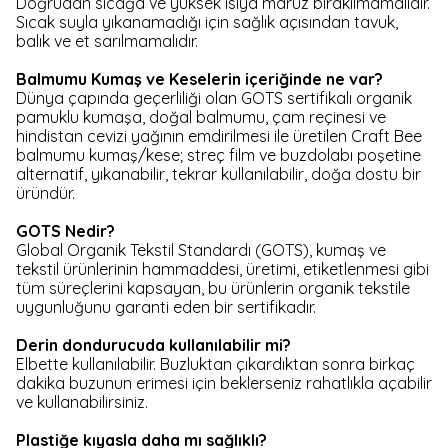
Doğrudan sıcağa ve yüksek ısıya maruz bırakılmamalıdır.
Sıcak suyla yıkanamadığı için sağlık açısından tavuk,
balık ve et sarılmamalıdır.
Balmumu Kumaş ve Keselerin içeriğinde ne var?
Dünya çapında geçerliliği olan GOTS sertifikalı organik
pamuklu kumaşa, doğal balmumu, çam reçinesi ve
hindistan cevizi yağının emdirilmesi ile üretilen Craft Bee
balmumu kumaş/kese; streç film ve buzdolabı poşetine
alternatif, yıkanabilir, tekrar kullanılabilir, doğa dostu bir
üründür.
GOTS Nedir?
Global Organik Tekstil Standardı (GOTS), kumaş ve
tekstil ürünlerinin hammaddesi, üretimi, etiketlenmesi gibi
tüm süreçlerini kapsayan, bu ürünlerin organik tekstile
uygunluğunu garanti eden bir sertifikadır.
Derin dondurucuda kullanılabilir mi?
Elbette kullanılabilir. Buzluktan çıkardıktan sonra birkaç
dakika buzunun erimesi için beklerseniz rahatlıkla açabilir
ve kullanabilirsiniz.
Plastiğe kıyasla daha mı sağlıklı?