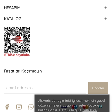
HESABIM
KATALOG
Fırsatları Kaçırmayın!
Gönder
Alışveriş deneyiminizi iyileştirmek için yasal
düzenlemelere uygun çerezler (cookies)
kullanıyoruz. Detaylı bilgiye
Gizlilik ve