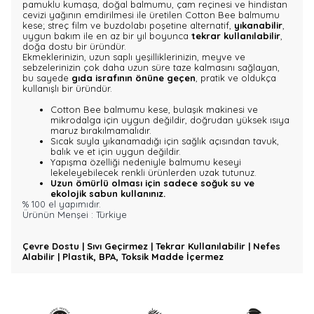
pamuklu kumaşa, doğal balmumu, çam reçinesi ve hindistan
cevizi yağının emdirilmesi ile üretilen Cotton Bee balmumu
kese; streç film ve buzdolabı poşetine alternatif,
yıkanabilir
,
uygun bakım ile en az bir yıl boyunca
tekrar kullanılabilir
,
doğa dostu bir üründür.
Ekmeklerinizin, uzun saplı yeşilliklerinizin, meyve ve
sebzelerinizin çok daha uzun süre taze kalmasını sağlayan,
bu sayede
gıda israfının önüne geçen
, pratik ve oldukça
kullanışlı bir üründür.
Cotton Bee balmumu kese, bulaşık makinesi ve
mikrodalga için uygun değildir, doğrudan yüksek ısıya
maruz bırakılmamalıdır.
Sıcak suyla yıkanamadığı için sağlık açısından tavuk,
balık ve et için uygun değildir.
Yapışma özelliği nedeniyle balmumu keseyi
lekeleyebilecek renkli ürünlerden uzak tutunuz.
Uzun ömürlü olması için sadece soğuk su ve
ekolojik sabun kullanınız.
% 100 el yapımıdır.
Ürünün Menşei : Türkiye
Çevre Dostu | Sıvı Geçirmez | Tekrar Kullanılabilir | Nefes
Alabilir | Plastik, BPA, Toksik Madde İçermez