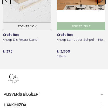
STOKTA YOK
SEPETE EKLE
Craft Bee
Craft Bee
Ahşap Diş Fırçası Standı
Ahşap Lambader Sehpalı – Modern Tasarım Hasır Başlıklı Köşe Lambası - Beyaz
₺ 395
₺ 3,500
3 Renk
ALIŞVERİŞ BİLGİLERİ
HAKKIMIZDA